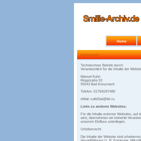
Home
Impressum:
Technischner Betrieb durch:
Verantwortlich für die Inhalte der Website
Manuel Kuhn
Ringstraße 53
55543 Bad Kreuznach
Telefon: 0175/6267480
eMail:
cultd3ad@bk.ru
Links zu anderen Websites:
Für die Inhalte externer Websites, auf d
wird, übernehmen wir keinerlei Verantwo
unserem Einfluss unterliegen.
Urheberrecht
Die Inhalte der Website sind urheberrec
Vervielfältigung (z. B. Fotokopie, Mikro