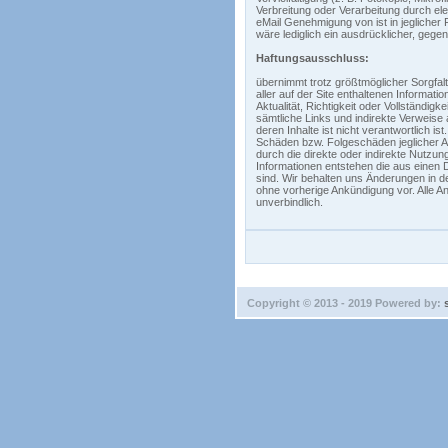
Verbreitung oder Verarbeitung durch e
eMail Genehmigung von ist in jegliche
wäre lediglich ein ausdrücklicher, gegen
Haftungsausschluss:
übernimmt trotz größtmöglicher Sorgfal
aller auf der Site enthaltenen Informat
Aktualität, Richtigkeit oder Vollständigke
sämtliche Links und indirekte Verweise 
deren Inhalte ist nicht verantwortlich ist
Schäden bzw. Folgeschäden jeglicher A
durch die direkte oder indirekte Nutzung
Informationen entstehen die aus einen
sind. Wir behalten uns Änderungen in d
ohne vorherige Ankündigung vor. Alle An
unverbindlich.
Copyright © 2013 - 2019 Powered by: